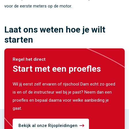
voor de eerste meters op de motor.
Laat ons weten hoe je wilt
starten
Regel het direct
Start met een proefles
Wil jij eerst zelf ervaren of rijschool Dam echt zo goed
is en of de instructeur wel bij je past? Neem dan een
proefles en bepaal daarna voor welke aanbieding je
gaat.
Bekijk al onze Rijopleidingen