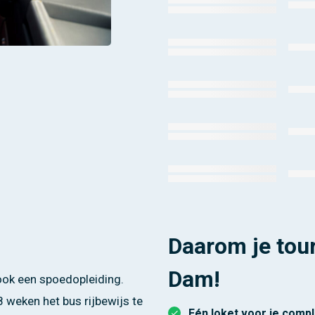
Daarom je tour
Dam!
 ook een spoedopleiding.
 weken het bus rijbewijs te
Eén loket voor je compl