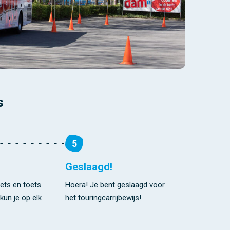
s
5
Geslaagd!
ets en toets
Hoera! Je bent geslaagd voor
kun je op elk
het touringcarrijbewijs!