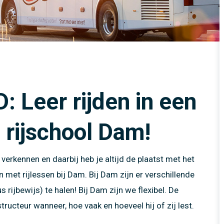
sus
Motor
idstraining elektrische
idstraining elektrische
Touringcar
en tot 4250 kg
Vrachtwagen producten
en tot 4250 kg
Het Nieuwe Rijden (HNR)
k
Vrachtwagen met aanhangwagen producten
ijs 1
certificaat
Touringcar producten
ijs 2
nte verkeerseducatie
Heftruck producten
 in minder dan 1 week!
D: Leer rijden in een
j rijschool Dam!
verkennen en daarbij heb je altijd de plaatst met het
n met rijlessen bij Dam. Bij Dam zijn er verschillende
rijbewijs) te halen! Bij Dam zijn we flexibel. De
structeur wanneer, hoe vaak en hoeveel hij of zij lest.