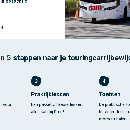
in op locatie
l!
In 5 stappen naar je touringcarrijbewij
3
4
Praktijklessen
Toetsen
en voor
Een pakket of losse lessen,
De praktische to
alles kan bij Dam!
besloten terrein 
moment halen