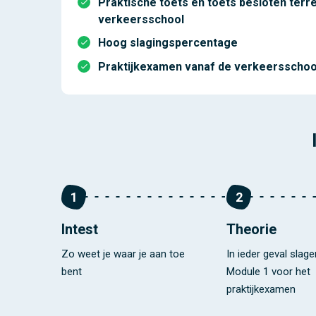
Praktische toets en toets besloten terre
verkeersschool
Hoog slagingspercentage
Praktijkexamen vanaf de verkeersschoo
1
2
Intest
Theorie
Zo weet je waar je aan toe
In ieder geval slag
bent
Module 1 voor het
praktijkexamen