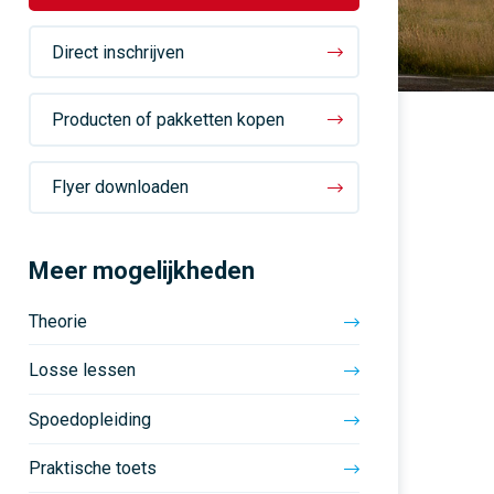
rijopleidingen
Vaste rijinstructeur
“Summerschool” in
vakantieperiode!
Direct inschrijven
Persoonlijke aandacht staat
Al 50 jaar een vertrouwd
bij ons op 1
adres
Cursussen met en zonder
E-learning
Producten of pakketten kopen
Flyer downloaden
Meer mogelijkheden
Theorie
Losse lessen
Spoedopleiding
Praktische toets