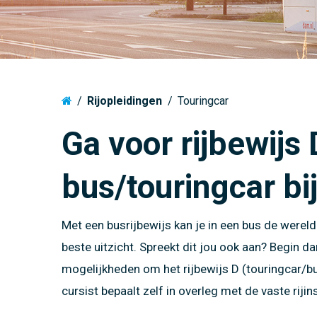
Motor
VCA Cur
Veilighe
Veilighe
voertuig
Vrachtwagen
Motor producten
Klantgericht communiceren
voertuig
Tractor
EHBO
Heftruc
Tractor producten
Het Nieuwe Rijden (HNR)
Vaarbew
Camper
Heftruck
Camper (C1) producten
Rijoptimalisatie
Vaarbew
Permane
/
Rijopleidingen
/
Touringcar
Vrachtwagen producten
Code 95 in minder dan 1 week!
Code 95
Ga voor rijbewijs 
Vrachtwagen met aanhangwagen producten
bus/touringcar bi
Touringcar producten
Vaarbewijs producten
Met een busrijbewijs kan je in een bus de wereld 
beste uitzicht. Spreekt dit jou ook aan? Begin da
mogelijkheden om het rijbewijs D (touringcar/bus 
cursist bepaalt zelf in overleg met de vaste rijin