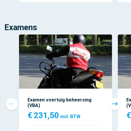
Examens
Examen voertuig beheersing
E
(VBA)
(
€
231,50
€
incl. BTW