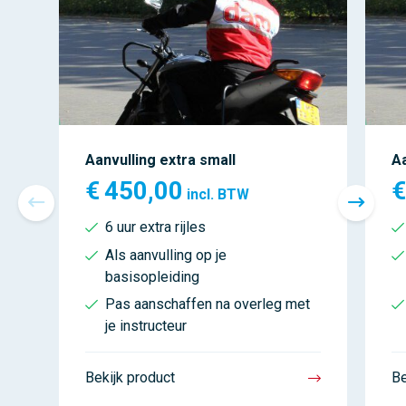
Aanvulling extra small
Aa
€
450,00
€
incl. BTW
6 uur extra rijles
Als aanvulling op je
basisopleiding
Pas aanschaffen na overleg met
je instructeur
Bekijk product
Be