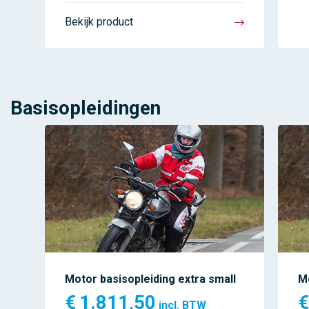
Bekijk product
Basisopleidingen
Motor basisopleiding extra small
Mo
€
1.811,50
€
incl. BTW