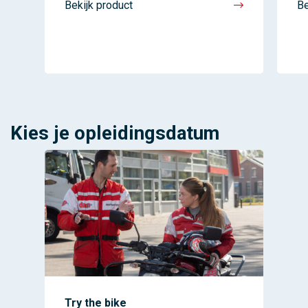
Bekijk product
Be
Kies je opleidingsdatum
Try the bike