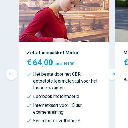
Zelfstudiepakket Motor
M
€
64,00
€
incl. BTW
Het beste door het CBR
Be
getoetste leermateriaal voor het
theorie-examen
Leerboek motortheorie
Internetkaart voor 15 uur
examentraining
Een must bij zelfstudie!