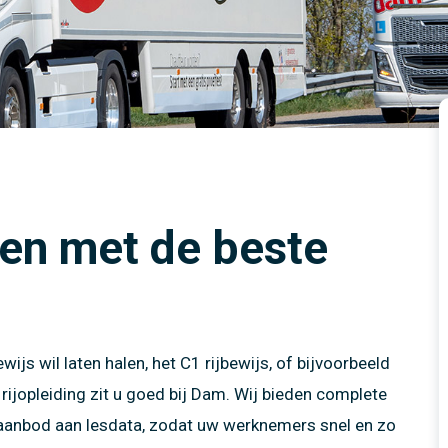
sus
Motor
idstraining elektrische
idstraining elektrische
Touringcar
en tot 4250 kg
Vrachtwagen producten
en tot 4250 kg
Het Nieuwe Rijden (HNR)
k
Vrachtwagen met aanhangwagen producten
ijs 1
certificaat
Touringcar producten
ijs 2
nte verkeerseducatie
Heftruck producten
 in minder dan 1 week!
en met de beste
ijs wil laten halen, het C1 rijbewijs, of bijvoorbeeld
rijopleiding zit u goed bij Dam. Wij bieden complete
m aanbod aan lesdata, zodat uw werknemers snel en zo