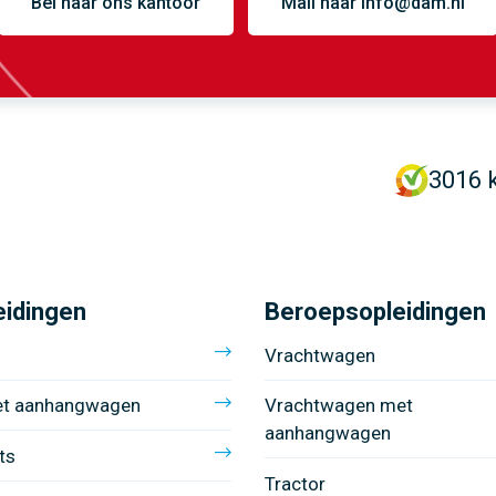
Bel naar ons kantoor
Mail naar info@dam.nl
3016 
eidingen
Beroepsopleidingen
Vrachtwagen
et aanhangwagen
Vrachtwagen met
aanhangwagen
ts
Tractor