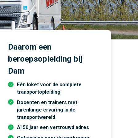
rijopleidingen
Vaste rijinstructeur
“Summerschool” in
vakantieperiode!
Persoonlijke aandacht staat
Al 50 jaar een vertrouwd
bij ons op 1
adres
Cursussen met en zonder
E-learning
Daarom een
beroepsopleiding bij
Dam
Eén loket voor de complete
transportopleiding
Docenten en trainers met
jarenlange ervaring in de
transportwereld
Al 50 jaar een vertrouwd adres
Ontzorging voor de werkgever