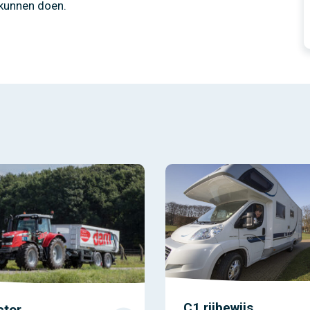
kunnen doen.
C1 rijbewijs
ctor