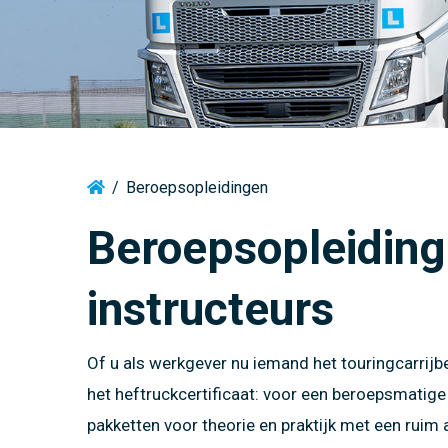
Motor
VCA Cur
Veilighe
Veilighe
voertuig
Vrachtwagen
Motor producten
Klantgericht communiceren
voertuig
Tractor
EHBO
Heftruc
Tractor producten
Het Nieuwe Rijden (HNR)
Vaarbew
Camper
Heftruck
Camper (C1) producten
Rijoptimalisatie
Vaarbew
Permane
Vrachtwagen producten
Code 95 in minder dan 1 week!
Code 95
/
Beroepsopleidingen
Vrachtwagen met aanhangwagen producten
Beroepsopleiding
Touringcar producten
instructeurs
Vaarbewijs producten
Of u als werkgever nu iemand het touringcarrijbew
het heftruckcertificaat: voor een beroepsmatige 
pakketten voor theorie en praktijk met een rui