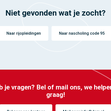
Niet gevonden wat je zocht?
Naar rijopleidingen
Naar nascholing code 95
 je vragen? Bel of mail ons, we helpe
graag!