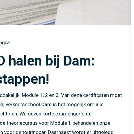
sus
Motor
idstraining elektrische
idstraining elektrische
Touringcar
en tot 4250 kg
Vrachtwagen producten
en tot 4250 kg
Het Nieuwe Rijden (HNR)
k
Vrachtwagen met aanhangwagen producten
ijs 1
certificaat
Touringcar producten
ijs 2
nte verkeerseducatie
ingcar
Heftruck producten
 in minder dan 1 week!
D halen bij Dam:
 stappen!
odzakelijk: Module 1, 2 en 3. Van deze certificaten moet
Bij verkeersschool Dam is het mogelijk om alle
achtigen. Wij geven korte examengerichte
s de theoriecursus voor Module 1 behandelen onze
n voor de touringcar. Daarnaast wordt er uitgelegd