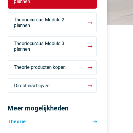
plannen
rijopleidingen
Vaste rijinstructeur
“Summerschool” in
vakantieperiode!
Persoonlijke aandacht staat
Al 50 jaar een vertrouwd
Theoriecursus Module 2
bij ons op 1
adres
Cursussen met en zonder
plannen
E-learning
Theoriecursus Module 3
plannen
Theorie producten kopen
Direct inschrijven
Meer mogelijkheden
Theorie