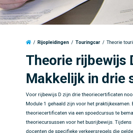
Motor
VCA Cur
Veilighe
Veilighe
voertuig
Vrachtwagen
Motor producten
Klantgericht communiceren
voertuig
Tractor
EHBO
Heftruc
Tractor producten
Het Nieuwe Rijden (HNR)
Vaarbew
Camper
Heftruck
Camper (C1) producten
Rijoptimalisatie
Vaarbew
Permane
/
Rijopleidingen
/
Touringcar
/
Theorie tour
Vrachtwagen producten
Code 95 in minder dan 1 week!
Code 95
Theorie rijbewijs 
Vrachtwagen met aanhangwagen producten
Makkelijk in drie
Touringcar producten
Vaarbewijs producten
Voor rijbewijs D zijn drie theoriecertificaten no
Module 1 gehaald zijn voor het praktijkexamen. 
theoriecertificaten via een spoedcursus te bem
theoriecursussen voor het busrijbewijs. Tijden
docenten de specifieke verkeersregels die gelde