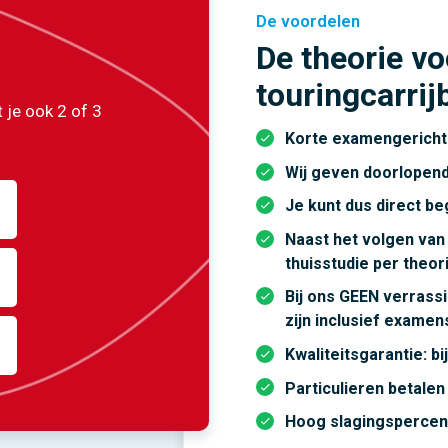
De voordelen
De theorie vo
touringcarrij
 je ook 2 of 3
Korte examengericht
Wij geven doorlopen
Je kunt dus direct be
Naast het volgen van 
thuisstudie per theo
Bij ons GEEN verrass
zijn inclusief exame
Kwaliteitsgarantie: b
Particulieren betalen
Hoog slagingsperce