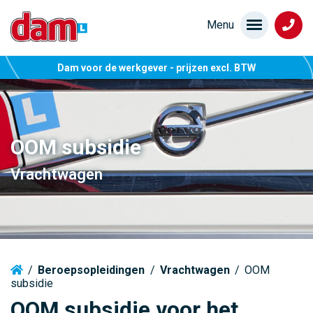
Dam voor de werkgever - prijzen excl. BTW
OOM subsidie
Vrachtwagen
/
Beroepsopleidingen
/
Vrachtwagen
/
OOM
subsidie
OOM subsidie voor het