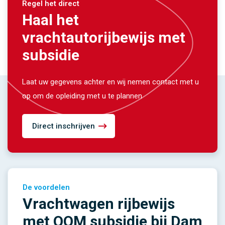
Regel het direct
Haal het
vrachtautorijbewijs met
subsidie
Laat uw gegevens achter en wij nemen contact met u
op om de opleiding met u te plannen
Direct inschrijven
De voordelen
Vrachtwagen rijbewijs
met OOM subsidie bij Dam