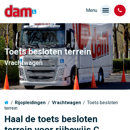
Toets besloten terrein
Vrachtwagen
/
Rijopleidingen
/
Vrachtwagen
/
Toets besloten
terrein
Haal de toets besloten
terrein voor rijbewijs C