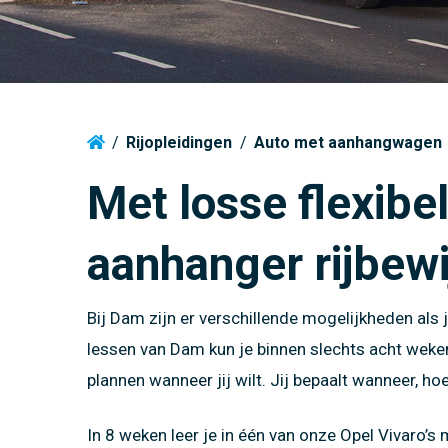
Motor
VCA Cur
Veilighe
Veilighe
voertuig
Vrachtwagen
Motor producten
Klantgericht communiceren
voertuig
Tractor
EHBO
Heftruc
Tractor producten
Het Nieuwe Rijden (HNR)
Vaarbew
Camper
Heftruck
Camper (C1) producten
Rijoptimalisatie
Vaarbew
Permane
/
Rijopleidingen
/
Auto met aanhangwagen
Vrachtwagen producten
Code 95 in minder dan 1 week!
Code 95
Met losse flexibel
Vrachtwagen met aanhangwagen producten
aanhanger rijbewi
Touringcar producten
Vaarbewijs producten
Bij Dam zijn er verschillende mogelijkheden als 
lessen van Dam kun je binnen slechts acht weken
plannen wanneer jij wilt. Jij bepaalt wanneer, hoe
In 8 weken leer je in één van onze Opel Vivaro’