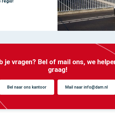
 regio!
 je vragen? Bel of mail ons, we helpe
graag!
Bel naar ons kantoor
Mail naar info@dam.nl