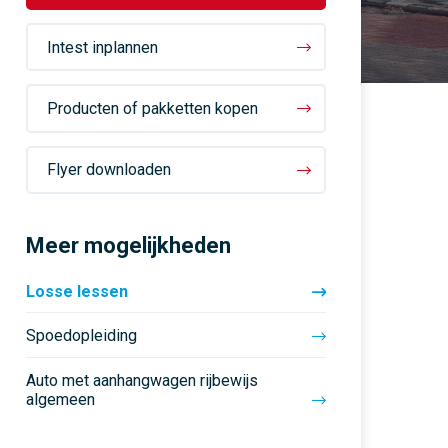
rijopleidingen
Vaste rijinstructeur
“Summerschool” in
vakantieperiode!
Intest inplannen
Persoonlijke aandacht staat
Al 50 jaar een vertrouwd
bij ons op 1
adres
Cursussen met en zonder
E-learning
Producten of pakketten kopen
Flyer downloaden
Meer mogelijkheden
Losse lessen
Spoedopleiding
Auto met aanhangwagen rijbewijs
algemeen