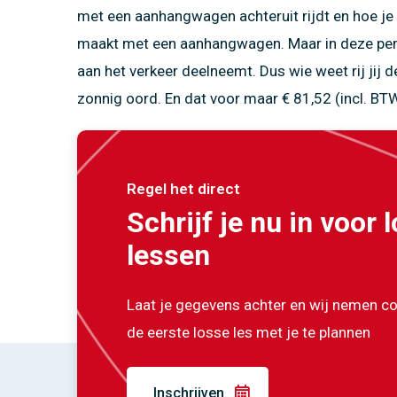
met een aanhangwagen achteruit rijdt en hoe je 
maakt met een aanhangwagen. Maar in deze perio
aan het verkeer deelneemt. Dus wie weet rij jij 
zonnig oord. En dat voor maar
€ 81,52 (incl. BT
Regel het direct
Schrijf je nu in voor 
lessen
Laat je gegevens achter en wij nemen c
de eerste losse les met je te plannen
Inschrijven