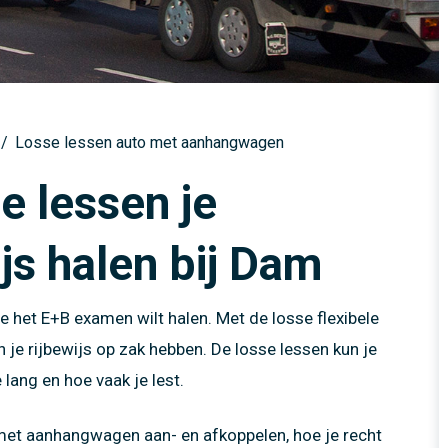
sus
Motor
idstraining elektrische
idstraining elektrische
Touringcar
en tot 4250 kg
Vrachtwagen producten
en tot 4250 kg
Het Nieuwe Rijden (HNR)
k
Vrachtwagen met aanhangwagen producten
ijs 1
certificaat
Touringcar producten
ijs 2
nte verkeerseducatie
/
Losse lessen auto met aanhangwagen
Heftruck producten
 in minder dan 1 week!
e lessen je
js halen bij Dam
je het E+B examen wilt halen. Met de losse flexibele
 je rijbewijs op zak hebben. De losse lessen kun je
 lang en hoe vaak je lest.
s met aanhangwagen aan- en afkoppelen, hoe je recht