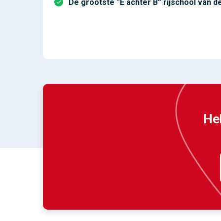
De grootste “E achter B” rijschool van de
Heb