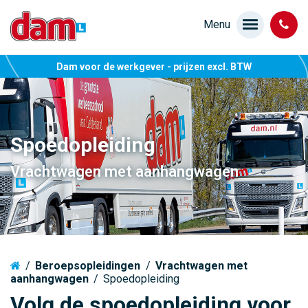
Dam voor de werkgever - prijzen excl. BTW
Spoedopleiding
Vrachtwagen met aanhangwagen
/
Beroepsopleidingen
/
Vrachtwagen met
aanhangwagen
/
Spoedopleiding
Volg de spoedopleiding voor