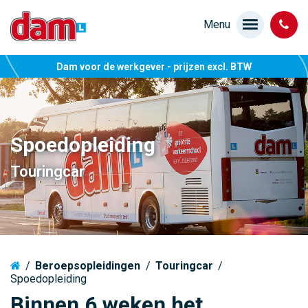
Dam voor de werkgever - prijzen excl. BTW
Spoedopleiding
Touringcar
/
Beroepsopleidingen
/
Touringcar
/
Spoedopleiding
Binnen 6 weken het