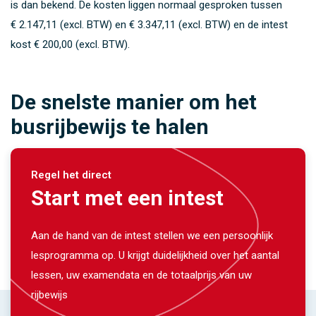
is dan bekend. De kosten liggen normaal gesproken tussen
€ 2.147,11 (excl. BTW)
en
€ 3.347,11 (excl. BTW)
en de intest
kost
€ 200,00 (excl. BTW)
.
De snelste manier om het
busrijbewijs te halen
Regel het direct
Start met een intest
Aan de hand van de intest stellen we een persoonlijk
lesprogramma op. U krijgt duidelijkheid over het aantal
lessen, uw examendata en de totaalprijs van uw
rijbewijs