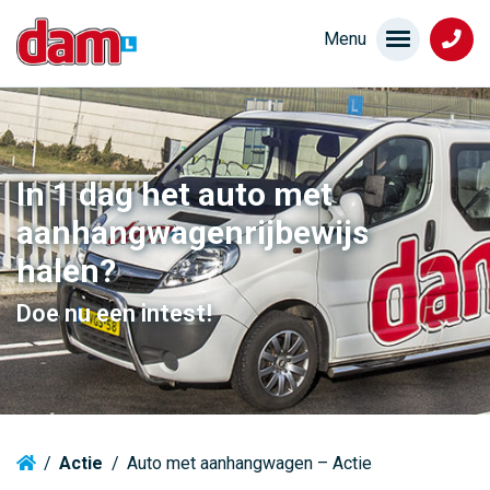
In 1 dag het auto met
aanhangwagenrijbewijs
halen?
Doe nu een intest!
/
Actie
/
Auto met aanhangwagen – Actie