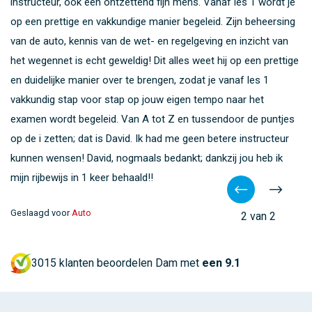
Steven is naast een top instructeur, ook een fijn mens. Vanaf
instructeur, ook een ontzettend fijn mens. Vanaf les 1 wordt je
les 1 wordt je op een prettige en vakkundige manier begeleid.
op een prettige en vakkundige manier begeleid. Zijn beheersing
Zijn kennis van de wet- en regelgeving en inzicht van het
van de auto, kennis van de wet- en regelgeving en inzicht van
wegennet is echt geweldig! Dit alles weet hij op een prettige en
het wegennet is echt geweldig! Dit alles weet hij op een prettige
duidelijke manier over te brengen, zodat je vanaf les 1
en duidelijke manier over te brengen, zodat je vanaf les 1
vakkundig stap voor stap op jouw eigen tempo naar het
vakkundig stap voor stap op jouw eigen tempo naar het
examen wordt begeleid. Van A tot Z en tussendoor de puntjes
examen wordt begeleid. Van A tot Z en tussendoor de puntjes
op de i zetten. Ik had me geen betere instructeur kunnen
op de i zetten; dat is David. Ik had me geen betere instructeur
wensen. Steven heel erg bedankt!
kunnen wensen! David, nogmaals bedankt; dankzij jou heb ik
mijn rijbewijs in 1 keer behaald!!
Geslaagd voor
Auto
Geslaagd voor
Auto
2 van 2
3015 klanten beoordelen Dam met
3015 klanten beoordelen Dam met
een 9.1
een 9.1