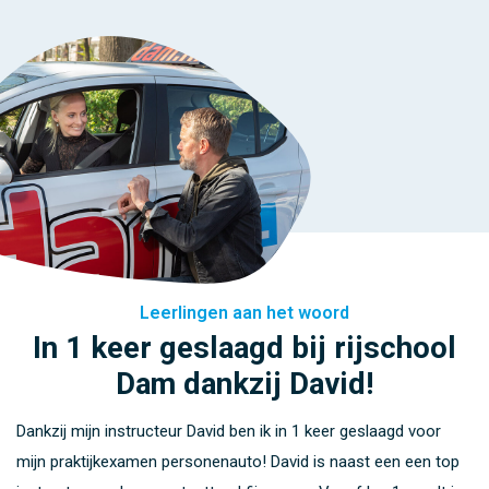
Leerlingen aan het woord
Leerlingen aan het woord
In 1 keer geslaagd bij rijschool
Super naar mijn zin gehad bij
Dam dankzij David!
instructeur Steven
Super naar mijn zin gehad. Dankzij mijn instructeur Steven ben
Dankzij mijn instructeur David ben ik in 1 keer geslaagd voor
ik in 1keer geslaagd voor mijn praktijkexamen personenauto!
mijn praktijkexamen personenauto! David is naast een een top