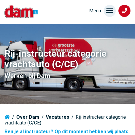
Rij-instructeur categorie
vrachtauto (C/CE)
Werken bij Dam
/
Over Dam
/
Vacatures
/
Rij-instructeur categorie
vrachtauto (C/CE)
Ben je al instructeur? Op dit moment hebben wij plaats