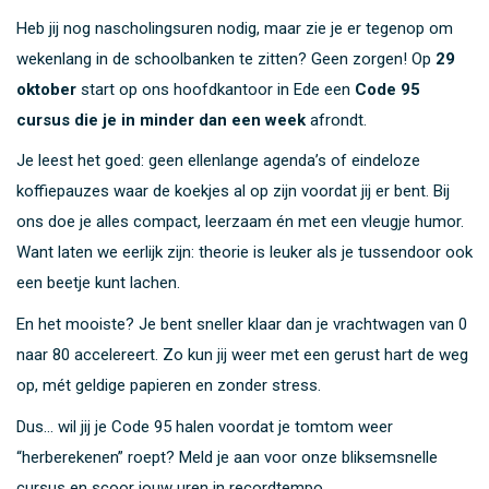
Heb jij nog nascholingsuren nodig, maar zie je er tegenop om
wekenlang in de schoolbanken te zitten? Geen zorgen! Op
29
oktober
start op ons hoofdkantoor in Ede een
Code 95
cursus die je in minder dan een week
afrondt.
Je leest het goed: geen ellenlange agenda’s of eindeloze
koffiepauzes waar de koekjes al op zijn voordat jij er bent. Bij
ons doe je alles compact, leerzaam én met een vleugje humor.
Want laten we eerlijk zijn: theorie is leuker als je tussendoor ook
een beetje kunt lachen.
En het mooiste? Je bent sneller klaar dan je vrachtwagen van 0
naar 80 accelereert. Zo kun jij weer met een gerust hart de weg
op, mét geldige papieren en zonder stress.
Dus… wil jij je Code 95 halen voordat je tomtom weer
“herberekenen” roept? Meld je aan voor onze bliksemsnelle
cursus en scoor jouw uren in recordtempo.