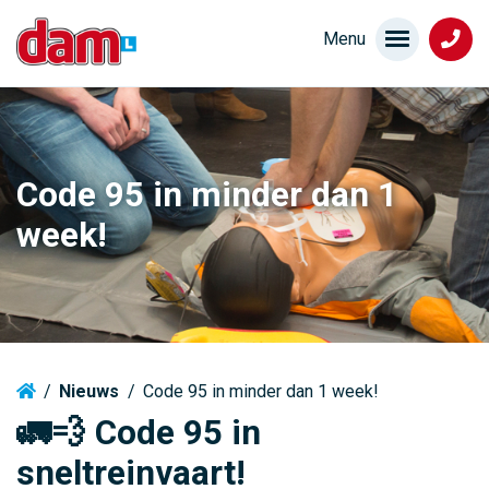
Code 95 in minder dan 1
week!
/
Nieuws
/
Code 95 in minder dan 1 week!
🚛💨
Code 95 in
sneltreinvaart!