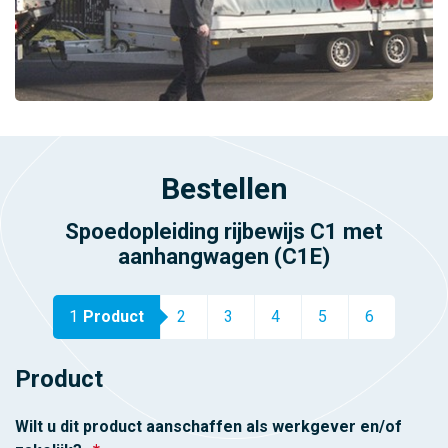
Bestellen
Spoedopleiding rijbewijs C1 met
aanhangwagen (C1E)
1
Product
2
3
4
5
6
Product
Wilt u dit product aanschaffen als werkgever en/of