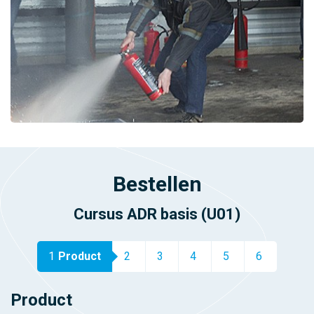
Bestellen
Cursus ADR basis (U01)
1
Product
2
3
4
5
6
Product