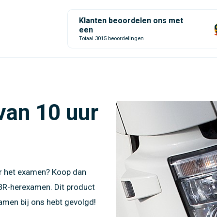
Klanten beoordelen ons met
een
Totaal 3015 beoordelingen
van 10 uur
oor het examen? Koop dan
 CBR-herexamen. Dit product
examen bij ons hebt gevolgd!