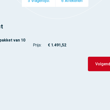
5
Vragenlijst
6
Afrekenen
t
rpakket van 10
Prijs: